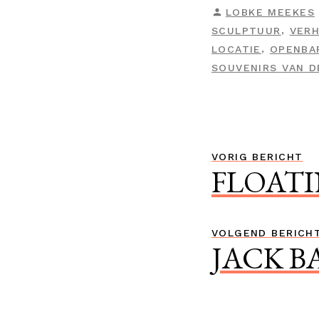
GEPLAATST
LOBKE MEEKES
DOOR
,
SCULPTUUR
VER
,
LOCATIE
OPENBA
SOUVENIRS VAN 
Bericht
Vor
VORIG BERICHT
FLOAT
navigatie
ber
VOLGEND BERICH
JACK B