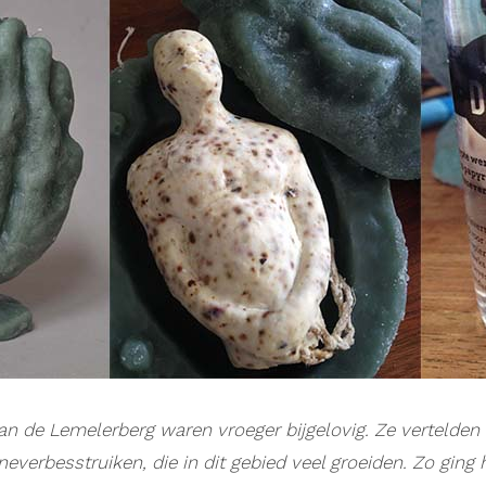
de Lemelerberg waren vroeger bijgelovig. Ze vertelden 
neverbesstruiken, die in dit gebied veel groeiden. Zo ging 