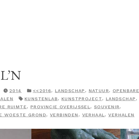
L’N
GEPLAATST
,
,
,
2014
<<2016
LANDSCHAP
NATUUR
OPENBARE
IN
TAGS:
,
,
HALEN
KUNSTENLAB
KUNSTPROJECT
LANDSCHAP
,
,
,
RE RUIMTE
PROVINCIE OVERIJSSEL
SOUVENIR
,
,
,
DE WOESTE GROND
VERBINDEN
VERHAAL
VERHALEN