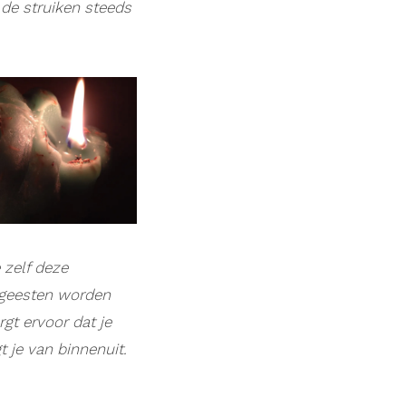
 de struiken steeds
 zelf deze
 geesten worden
rgt ervoor dat je
 je van binnenuit.