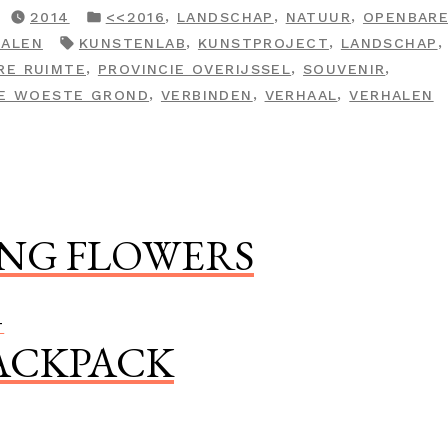
GEPLAATST
,
,
,
2014
<<2016
LANDSCHAP
NATUUR
OPENBARE
IN
TAGS:
,
,
HALEN
KUNSTENLAB
KUNSTPROJECT
LANDSCHAP
,
,
,
RE RUIMTE
PROVINCIE OVERIJSSEL
SOUVENIR
,
,
,
DE WOESTE GROND
VERBINDEN
VERHAAL
VERHALEN
ig
ING FLOWERS
icht:
Volgend
T
ACKPACK
bericht: