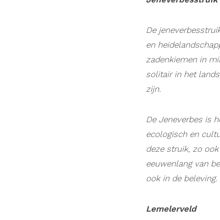
De jeneverbesstrui
en heidelandschap
zaden
kiemen in min
solitair in het lan
zijn.
De Jeneverbes is he
ecologisch en cultu
deze struik, zo ook
eeuwenlang van bel
ook in de beleving.
Lemelerveld