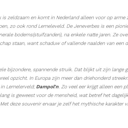
k
is zeldzaam en komt in Nederland alleen voor op arme 
pen, zo ook rond Lemeleveld. De Jeneverbes
is een pioni
erale bodems(stuifzanden), na enkele natte jaren.
Ze ove
dschap staan, want schaduw of vallende naalden van een d
le bijzondere, spannende struik. Dat blijkt uit zijn lange 
reel opzicht.
In Europa zijn meer dan driehonderd streek
 in Lemelerveld;
Dampol’n
. Zo veel eer krijgt alleen een p
ang is geweest voor de mensheid, wat betref het dagelijk
 Met deze souvenir ervaar je zelf het mythische karakter 