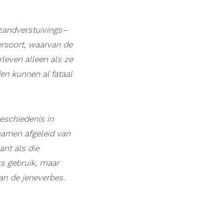
zandverstuivings–
ersoort, waarvan de
rleven alleen
als ze
en kunnen al fataal
geschiedenis in
namen afgeleid van
lant als die
s gebruik, maar
van de jeneverbes.