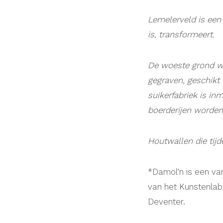
Lemelerveld is een
is, transformeert.
De woeste grond w
gegraven, geschikt
suikerfabriek is i
boerderijen worden
Houtwallen die tij
*Damol’n is een va
van het Kunstenlab 
Deventer.