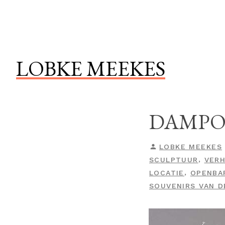
Naar
de
inhoud
springen
LOBKE MEEKES
DAMPO
GEPLAATST
LOBKE MEEKES
DOOR
,
SCULPTUUR
VER
,
LOCATIE
OPENBA
SOUVENIRS VAN 