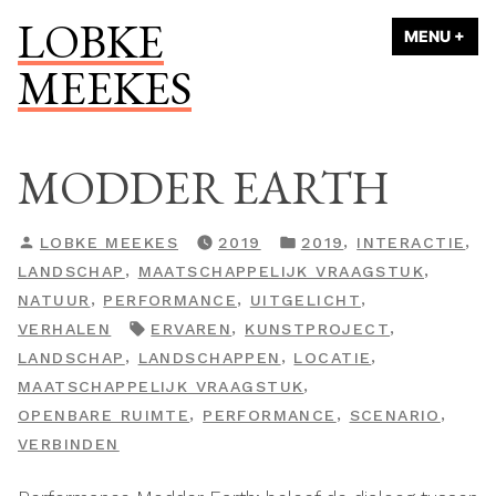
Naar
LOBKE
MENU
+
UI
ING
de
MEEKES
inhoud
springen
MODDER EARTH
GEPLAATST
GEPLAATST
,
,
LOBKE MEEKES
2019
2019
INTERACTIE
DOOR
IN
,
,
LANDSCHAP
MAATSCHAPPELIJK VRAAGSTUK
,
,
,
NATUUR
PERFORMANCE
UITGELICHT
TAGS:
,
,
VERHALEN
ERVAREN
KUNSTPROJECT
,
,
,
LANDSCHAP
LANDSCHAPPEN
LOCATIE
,
MAATSCHAPPELIJK VRAAGSTUK
,
,
,
OPENBARE RUIMTE
PERFORMANCE
SCENARIO
VERBINDEN