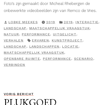
Foto’s zijn gemaakt door Micheal Rhebergen de
onbewerkte videobeelden zijn van Remco de Vries.
GEPLAATST
GEPLAATST
,
,
LOBKE MEEKES
2019
2019
INTERACTIE
DOOR
IN
,
,
LANDSCHAP
MAATSCHAPPELIJK VRAAGSTUK
,
,
,
NATUUR
PERFORMANCE
UITGELICHT
TAGS:
,
,
VERHALEN
ERVAREN
KUNSTPROJECT
,
,
,
LANDSCHAP
LANDSCHAPPEN
LOCATIE
,
MAATSCHAPPELIJK VRAAGSTUK
,
,
,
OPENBARE RUIMTE
PERFORMANCE
SCENARIO
VERBINDEN
Bericht
Vorig
VORIG BERICHT
PLUKGOED
navigatie
bericht: