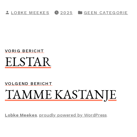
GEPLAATST
GEPLAATST
LOBKE MEEKES
2025
GEEN CATEGORIE
DOOR
IN
Bericht
Vorig
VORIG BERICHT
ELSTAR
navigatie
bericht:
Volgend
VOLGEND BERICHT
TAMME KASTANJE
bericht:
Lobke Meekes
,
proudly powered by WordPress
.