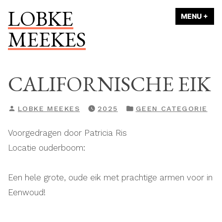
Naar
LOBKE
MENU
+
UI
ING
de
MEEKES
inhoud
springen
CALIFORNISCHE EIK
GEPLAATST
GEPLAATST
LOBKE MEEKES
2025
GEEN CATEGORIE
DOOR
IN
Voorgedragen door Patricia Ris
Locatie ouderboom:
Een hele grote, oude eik met prachtige armen voor in
Eenwoud!