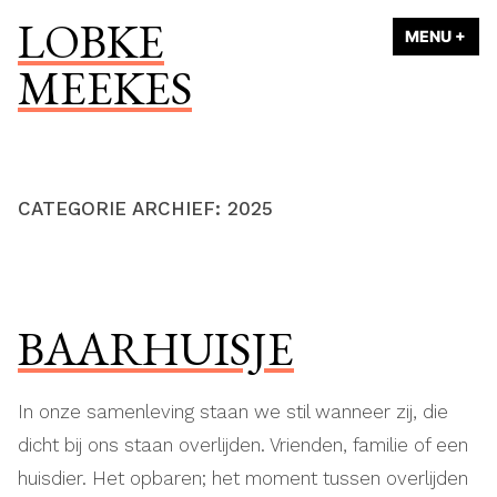
Naar
LOBKE
MENU
+
UI
ING
de
MEEKES
inhoud
springen
CATEGORIE ARCHIEF:
2025
BAARHUISJE
In onze samenleving staan we stil wanneer zij, die
dicht bij ons staan overlijden. Vrienden, familie of een
huisdier. Het opbaren; het moment tussen overlijden