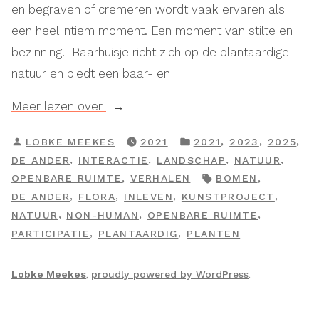
en begraven of cremeren wordt vaak ervaren als
een heel intiem moment. Een moment van stilte en
bezinning. Baarhuisje richt zich op de plantaardige
natuur en biedt een baar- en
“Baarhuisje”
Meer lezen over
GEPLAATST
GEPLAATST
,
,
,
LOBKE MEEKES
2021
2021
2023
2025
DOOR
IN
,
,
,
,
DE ANDER
INTERACTIE
LANDSCHAP
NATUUR
TAGS:
,
,
OPENBARE RUIMTE
VERHALEN
BOMEN
,
,
,
,
DE ANDER
FLORA
INLEVEN
KUNSTPROJECT
,
,
,
NATUUR
NON-HUMAN
OPENBARE RUIMTE
,
,
PARTICIPATIE
PLANTAARDIG
PLANTEN
Lobke Meekes
,
proudly powered by WordPress
.