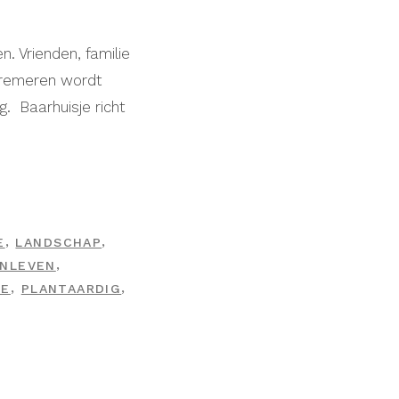
n. Vrienden, familie
 cremeren wordt
. Baarhuisje richt
,
,
E
LANDSCHAP
,
INLEVEN
,
,
IE
PLANTAARDIG