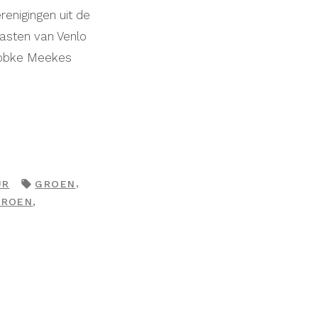
enigingen uit de
gasten van Venlo
Lobke Meekes
TAGS:
,
UR
GROEN
,
GROEN