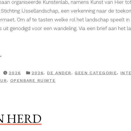
baan organiseerde Kunstenlab, namens Kunst van Hier tot
tichting IJssellandschap, een verkenning naar de toeko
rmaet. Om af te tasten welke rol het landschap speelt in
uit genodigd voor een wandeling. Via een brief aan het l
ief
ndschap,”
GEPLAATST
,
,
,
2026
2026
DE ANDER
GEEN CATEGORIE
INT
IN
,
UUR
OPENBARE RUIMTE
 HERD