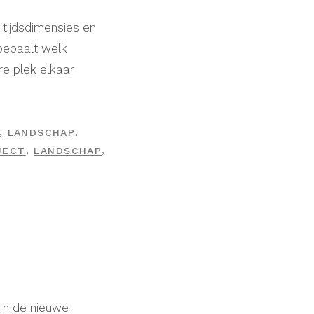
 tijdsdimensies en
 bepaalt welk
re plek elkaar
,
,
LANDSCHAP
,
,
JECT
LANDSCHAP
 In de nieuwe