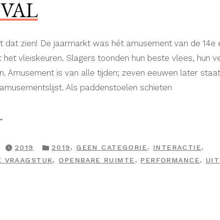
IVAL
t dat zien! De jaarmarkt was hét amusement van de 14e
 het vleiskeuren. Slagers toonden hun beste vlees, hun 
en. Amusement is van alle tijden; zeven eeuwen later staat
 amusementslijst. Als paddenstoelen schieten
leistival”
GEPLAATST
,
,
,
2019
2019
GEEN CATEGORIE
INTERACTIE
IN
,
,
,
K VRAAGSTUK
OPENBARE RUIMTE
PERFORMANCE
UI