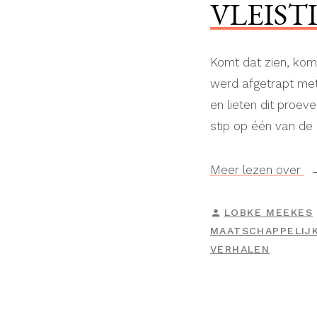
VLEIST
Komt dat zien, kom
werd afgetrapt met
en lieten dit proev
stip op één van de
“V
Meer lezen over
GEPLAATST
LOBKE MEEKES
DOOR
MAATSCHAPPELIJ
VERHALEN