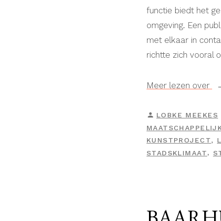
functie biedt het 
omgeving. Een publi
met elkaar in con
richtte zich vooral 
“D
Meer lezen over
Gr
H”
GEPLAATST
LOBKE MEEKES
DOOR
MAATSCHAPPELIJ
,
KUNSTPROJECT
,
STADSKLIMAAT
S
BAARHU