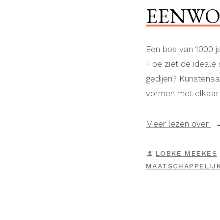
EENW
Een bos van 1000 j
Hoe ziet de ideale
gedijen? Kunstena
vormen met elkaar
“E
Meer lezen over
GEPLAATST
LOBKE MEEKES
DOOR
MAATSCHAPPELIJ