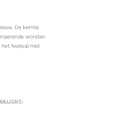
 eeuw. De kermis
versierende worsten
 het festival met
,
TGELICHT