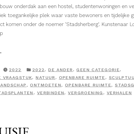
gebouw onderdak aan een hostel, studentenwoningen en ver
ek toegankelijke plek waar vaste bewoners en tijdelijke 
tact komen onder de noemer ‘Stadsherberg’. Kunstenaar 
op
e
oene
GEPLAATST
,
,
,
2022
2022
DE ANDER
GEEN CATEGORIE
IN
,
,
,
K VRAAGSTUK
NATUUR
OPENBARE RUIMTE
SCULPTU
,
,
,
LANDSCHAP
ONTMOETEN
OPENBARE RUIMTE
STADS
,
,
,
TADSPLANTEN
VERBINDEN
VERGROENING
VERHALEN
ISJE