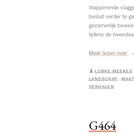
Wapperende vlagge
besluit verder te g
gezamenlijk beweeg
tijdens de tweedaa
“
Meer lezen over
H
GEPLAATST
LOBKE MEEKES
DOOR
,
LANDSCHAP
MAAT
VERHALEN
G464