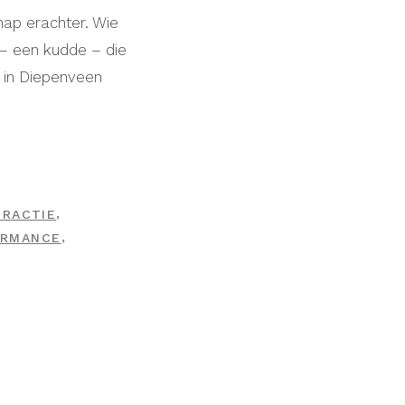
ap erachter. Wie
p – een kudde – die
 in Diepenveen
,
ERACTIE
,
ORMANCE