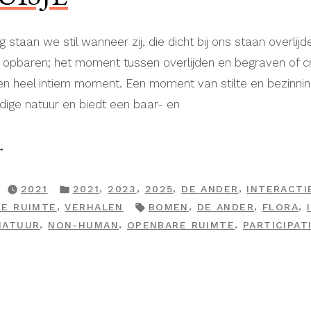
staan we stil wanneer zij, die dicht bij ons staan overlijde
et opbaren; het moment tussen overlijden en begraven of
n heel intiem moment. Een moment van stilte en bezinning
dige natuur en biedt een baar- en
aarhuisje”
GEPLAATST
,
,
,
,
2021
2021
2023
2025
DE ANDER
INTERACTI
IN
TAGS:
,
,
,
,
E RUIMTE
VERHALEN
BOMEN
DE ANDER
FLORA
,
,
,
NATUUR
NON-HUMAN
OPENBARE RUIMTE
PARTICIPAT