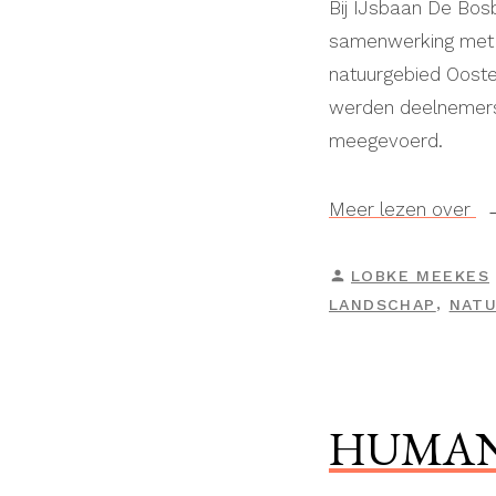
Bij IJsbaan De Bos
samenwerking met S
natuurgebied Ooste
werden deelnemers 
meegevoerd.
“L
Meer lezen over
la
GEPLAATST
LOBKE MEEKES
DOOR
,
LANDSCHAP
NAT
HUMAN