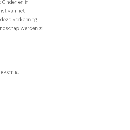
 Ginder en in
mst van het
 deze verkenning
andschap werden zij
,
ERACTIE