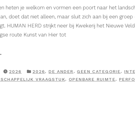
n heten je welkom en vormen een poort naar het landsch
aan, doet dat niet alleen, maar sluit zich aan bij een groe
t. HUMAN HERD strijkt neer bij Kwekerij het Nieuwe Veld
gse route Kunst van Hier tot
HUMAN
ERD”
GEPLAATST
,
,
,
2026
2026
DE ANDER
GEEN CATEGORIE
INT
IN
,
,
SCHAPPELIJK VRAAGSTUK
OPENBARE RUIMTE
PERF