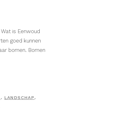
t Wat is Eenwoud
rten goed kunnen
 naar bomen. Bomen
,
,
E
LANDSCHAP
N