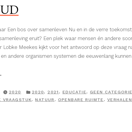
OUD
aar Een bos over samenleven Nu en in de verre toekoms
 samenleving eruit? Een plek waar mensen én andere soo
ar Lobke Meekes kijkt voor het antwoord op deze vraag
 en andere organismen systemen die eeuwenlang kunnen
enwoud”
GEPLAATST
,
,
,
2020
2020
2021
EDUCATIE
GEEN CATEGORI
IN
,
,
,
K VRAAGSTUK
NATUUR
OPENBARE RUIMTE
VERHALE