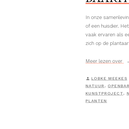
In onze samenleving 
of een huisdier. H
vaak ervaren als ee
zich op de plantaar
“B
Meer lezen over
GEPLAATST
LOBKE MEEKES
DOOR
,
NATUUR
OPENBAR
,
KUNSTPROJECT
PLANTEN