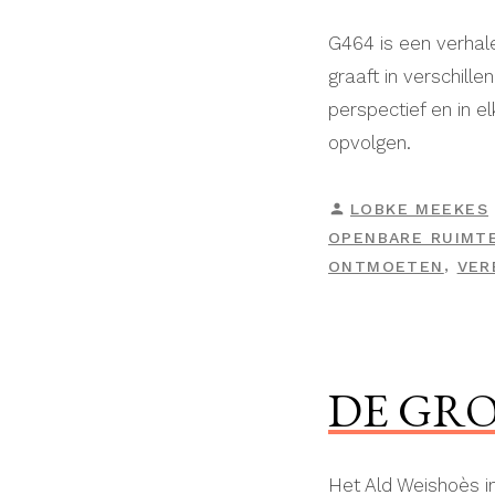
G464 is een verhal
graaft in verschill
perspectief en in e
opvolgen.
GEPLAATST
LOBKE MEEKES
DOOR
OPENBARE RUIMT
,
ONTMOETEN
VER
DE GR
Het Ald Weishoès i