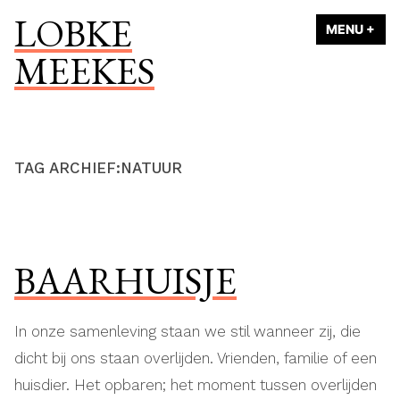
Naar
LOBKE
MENU
+
UI
ING
de
MEEKES
inhoud
springen
TAG ARCHIEF:
NATUUR
BAARHUISJE
In onze samenleving staan we stil wanneer zij, die
dicht bij ons staan overlijden. Vrienden, familie of een
huisdier. Het opbaren; het moment tussen overlijden