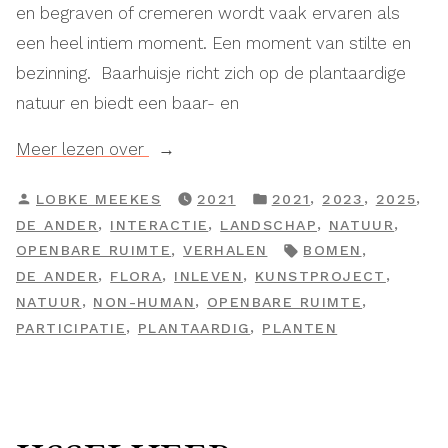
en begraven of cremeren wordt vaak ervaren als
een heel intiem moment. Een moment van stilte en
bezinning. Baarhuisje richt zich op de plantaardige
natuur en biedt een baar- en
“Baarhuisje”
Meer lezen over
GEPLAATST
GEPLAATST
,
,
,
LOBKE MEEKES
2021
2021
2023
2025
DOOR
IN
,
,
,
,
DE ANDER
INTERACTIE
LANDSCHAP
NATUUR
TAGS:
,
,
OPENBARE RUIMTE
VERHALEN
BOMEN
,
,
,
,
DE ANDER
FLORA
INLEVEN
KUNSTPROJECT
,
,
,
NATUUR
NON-HUMAN
OPENBARE RUIMTE
,
,
PARTICIPATIE
PLANTAARDIG
PLANTEN