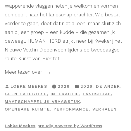
Wapperende vlaggen heten je welkom en vormen
een poort naar het landschap erachter. Wie besluit
verder te gaan, doet dat niet alleen, maar sluit zich
aan bij een groep – een kudde – die gezamenlijk
beweegt. HUMAN HERD strijkt neer bij Kwekerij het
Nieuwe Veld in Diepenveen tijdens de tweedaagse
route Kunst van Hier tot
“HUMAN
Meer lezen over
HERD”
GEPLAATST
GEPLAATST
,
,
LOBKE MEEKES
2026
2026
DE ANDER
DOOR
IN
,
,
,
GEEN CATEGORIE
INTERACTIE
LANDSCHAP
,
MAATSCHAPPELIJK VRAAGSTUK
,
,
OPENBARE RUIMTE
PERFORMANCE
VERHALEN
Lobke Meekes
,
proudly powered by WordPress
.