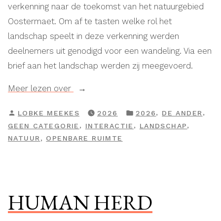
verkenning naar de toekomst van het natuurgebied
Oostermaet. Om af te tasten welke rol het
landschap speelt in deze verkenning werden
deelnemers uit genodigd voor een wandeling. Via een
brief aan het landschap werden zij meegevoerd.
“Lief
Meer lezen over
landschap,”
GEPLAATST
GEPLAATST
,
,
LOBKE MEEKES
2026
2026
DE ANDER
DOOR
IN
,
,
,
GEEN CATEGORIE
INTERACTIE
LANDSCHAP
,
NATUUR
OPENBARE RUIMTE
HUMAN HERD