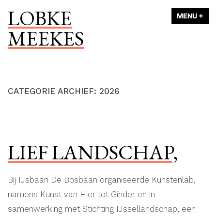
Naar
LOBKE
MENU
+
UI
ING
de
MEEKES
inhoud
springen
CATEGORIE ARCHIEF:
2026
LIEF LANDSCHAP,
Bij IJsbaan De Bosbaan organiseerde Kunstenlab,
namens Kunst van Hier tot Ginder en in
samenwerking met Stichting IJssellandschap, een