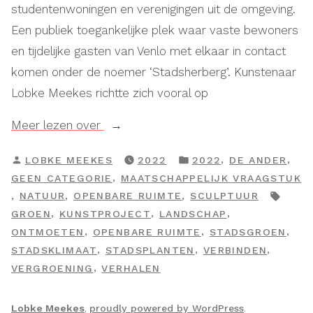
studentenwoningen en verenigingen uit de omgeving.
Een publiek toegankelijke plek waar vaste bewoners
en tijdelijke gasten van Venlo met elkaar in contact
komen onder de noemer ‘Stadsherberg’. Kunstenaar
Lobke Meekes richtte zich vooral op
“De
Meer lezen over
Groene
GEPLAATST
GEPLAATST
,
,
LOBKE MEEKES
2022
2022
DE ANDER
H”
DOOR
IN
,
GEEN CATEGORIE
MAATSCHAPPELIJK VRAAGSTUK
TAGS
,
,
,
NATUUR
OPENBARE RUIMTE
SCULPTUUR
,
,
,
GROEN
KUNSTPROJECT
LANDSCHAP
,
,
,
ONTMOETEN
OPENBARE RUIMTE
STADSGROEN
,
,
,
STADSKLIMAAT
STADSPLANTEN
VERBINDEN
,
VERGROENING
VERHALEN
Lobke Meekes
,
proudly powered by WordPress
.