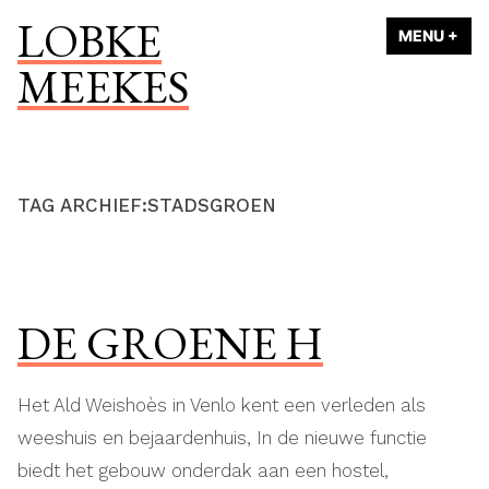
Naar
LOBKE
MENU
+
UI
ING
de
MEEKES
inhoud
springen
TAG ARCHIEF:
STADSGROEN
DE GROENE H
Het Ald Weishoès in Venlo kent een verleden als
weeshuis en bejaardenhuis, In de nieuwe functie
biedt het gebouw onderdak aan een hostel,