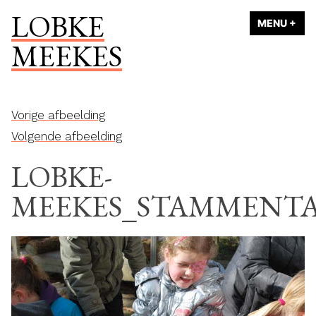
Naar
LOBKE
MENU
+
UI
ING
de
MEEKES
inhoud
springen
Vorige afbeelding
Volgende afbeelding
LOBKE-
MEEKES_STAMMENTA