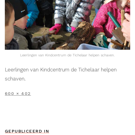
Leerlingen van Kindcentrum de Tichelaar helpen schaven.
Leerlingen van Kindcentrum de Tichelaar helpen
schaven.
VOLLEDIGE
600 × 402
GROOTTE
Bericht
GEPUBLICEERD IN