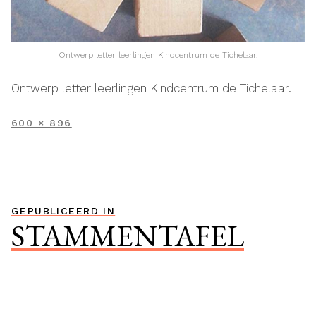
Ontwerp letter leerlingen Kindcentrum de Tichelaar.
Ontwerp letter leerlingen Kindcentrum de Tichelaar.
VOLLEDIGE
600 × 896
GROOTTE
Bericht
GEPUBLICEERD IN
STAMMENTAFEL
navigatie