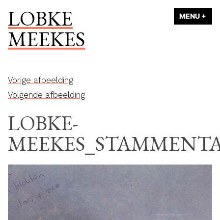
Naar
LOBKE
MENU
+
UI
ING
de
MEEKES
inhoud
springen
Vorige afbeelding
Volgende afbeelding
LOBKE-
MEEKES_STAMMENTA