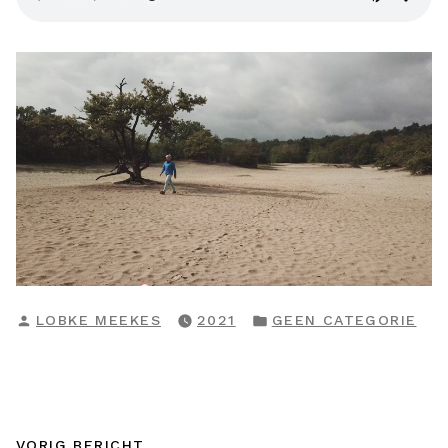
GEPLAATST
GEPLAATST
LOBKE MEEKES
2021
GEEN CATEGORIE
DOOR
IN
Vorig
VORIG BERICHT