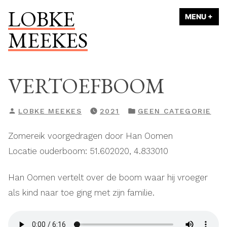
Naar
LOBKE
MENU
+
UI
ING
de
MEEKES
inhoud
springen
VERTOEFBOOM
GEPLAATST
GEPLAATST
LOBKE MEEKES
2021
GEEN CATEGORIE
DOOR
IN
Zomereik voorgedragen door Han Oomen
Locatie ouderboom: 51.602020, 4.833010
Han Oomen vertelt over de boom waar hij vroeger
als kind naar toe ging met zijn familie.