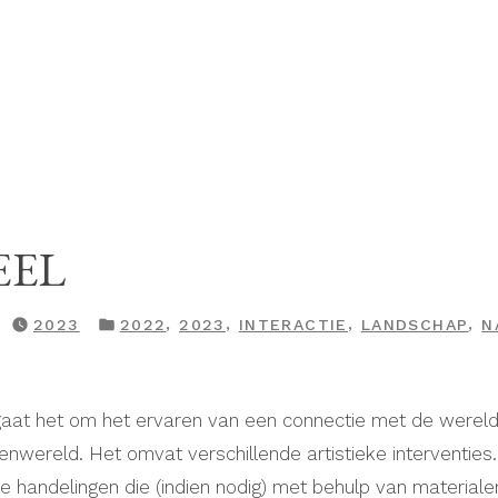
EEL
GEPLAATST
,
,
,
,
2023
2022
2023
INTERACTIE
LANDSCHAP
N
IN
, gaat het om het ervaren van een connectie met de werel
wereld. Het omvat verschillende artistieke interventies. 
ie handelingen die (indien nodig) met behulp van materia