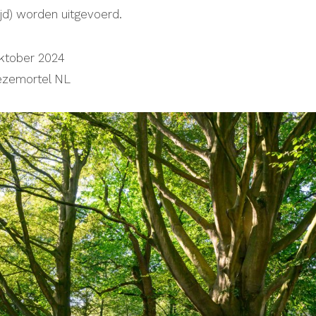
ijd) worden uitgevoerd.
ktober 2024
ezemortel NL