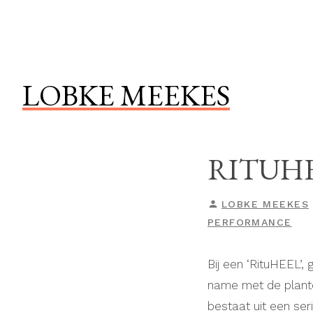
Naar
de
inhoud
springen
LOBKE MEEKES
RITUH
GEPLAATST
LOBKE MEEKES
DOOR
PERFORMANCE
Bij een ‘RituHEEL’
name met de planten
bestaat uit een ser