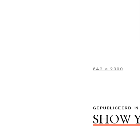
VOLLEDIGE
642 × 2000
GROOTTE
Bericht
GEPUBLICEERD IN
SHOW Y
navigatie