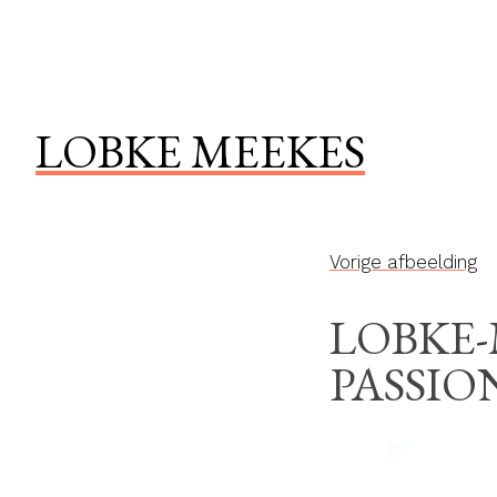
Naar
de
inhoud
springen
LOBKE MEEKES
Vorige afbeelding
LOBKE-
PASSIO