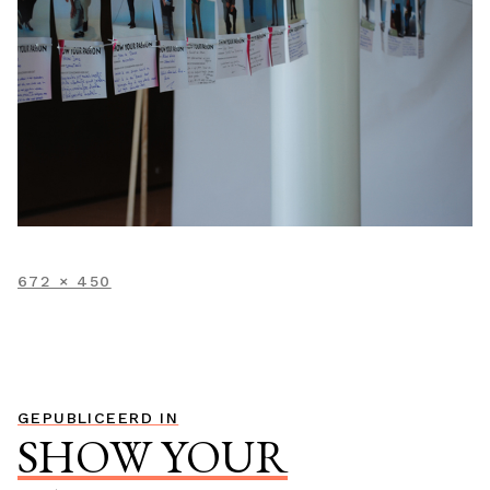
VOLLEDIGE
672 × 450
GROOTTE
Bericht
GEPUBLICEERD IN
SHOW YOUR
navigatie