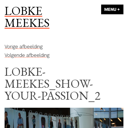
Naar
LOBKE
MENU
+
UI
ING
de
MEEKES
inhoud
springen
Vorige afbeelding
Volgende afbeelding
LOBKE-
MEEKES_SHOW-
YOUR-PASSION_2