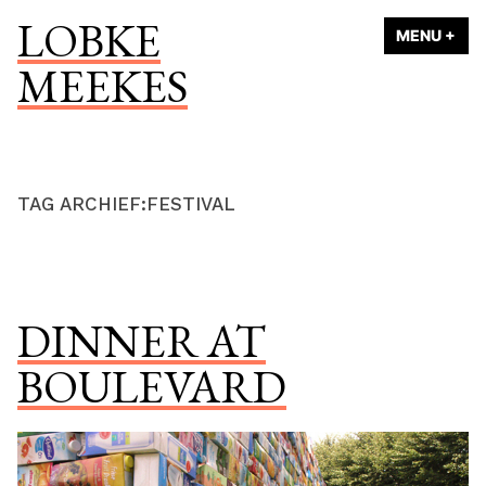
Naar
LOBKE
MENU
+
UI
ING
de
MEEKES
inhoud
springen
TAG ARCHIEF:
FESTIVAL
DINNER AT
BOULEVARD