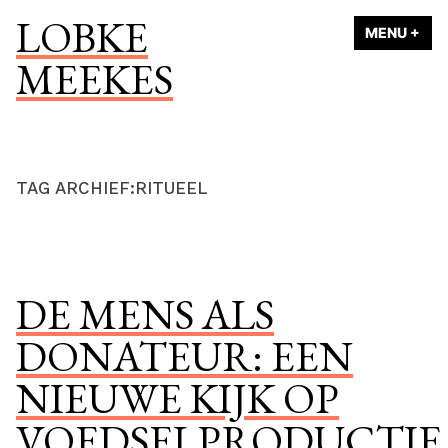
Naar
LOBKE
MENU
+
UI
ING
de
MEEKES
inhoud
springen
TAG ARCHIEF:
RITUEEL
DE MENS ALS
DONATEUR: EEN
NIEUWE KIJK OP
VOEDSELPRODUCTIE