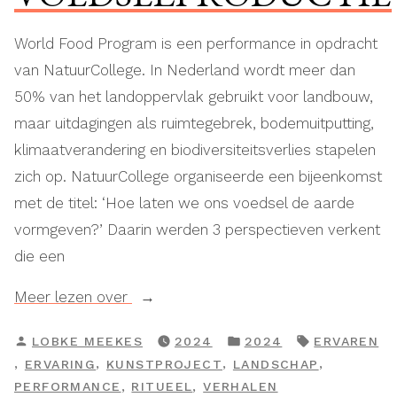
World Food Program is een performance in opdracht
van NatuurCollege. In Nederland wordt meer dan
50% van het landoppervlak gebruikt voor landbouw,
maar uitdagingen als ruimtegebrek, bodemuitputting,
klimaatverandering en biodiversiteitsverlies stapelen
zich op. NatuurCollege organiseerde een bijeenkomst
met de titel: ‘Hoe laten we ons voedsel de aarde
vormgeven?’ Daarin werden 3 perspectieven verkent
die een
“De
Meer lezen over
mens
GEPLAATST
GEPLAATST
TAGS:
LOBKE MEEKES
2024
2024
ERVAREN
als
DOOR
IN
,
,
,
,
ERVARING
KUNSTPROJECT
LANDSCHAP
donateur:
,
,
PERFORMANCE
RITUEEL
VERHALEN