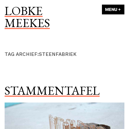
Naar
LOBKE
MENU
+
UI
ING
de
MEEKES
inhoud
springen
TAG ARCHIEF:
STEENFABRIEK
STAMMENTAFEL