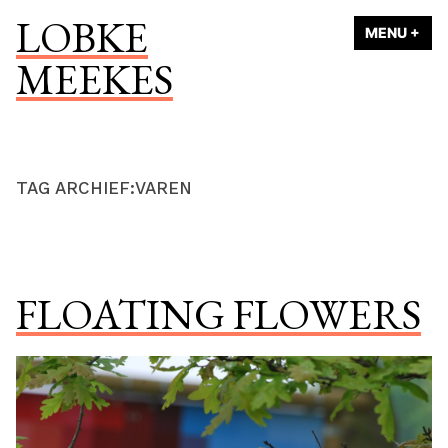
Naar
LOBKE
MENU
+
UI
ING
de
MEEKES
inhoud
springen
TAG ARCHIEF:
VAREN
FLOATING FLOWERS