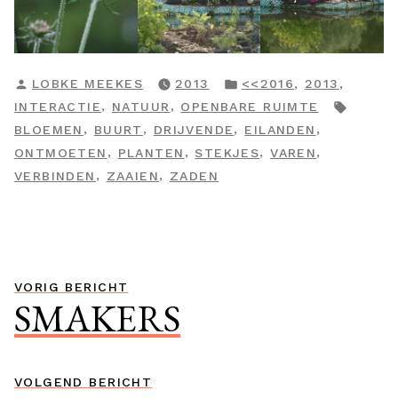
GEPLAATST
GEPLAATST
,
,
LOBKE MEEKES
2013
<<2016
2013
DOOR
IN
TAGS:
,
,
INTERACTIE
NATUUR
OPENBARE RUIMTE
,
,
,
,
BLOEMEN
BUURT
DRIJVENDE
EILANDEN
,
,
,
,
ONTMOETEN
PLANTEN
STEKJES
VAREN
,
,
VERBINDEN
ZAAIEN
ZADEN
Bericht
Vorig
VORIG BERICHT
SMAKERS
navigatie
bericht:
Volgend
VOLGEND BERICHT