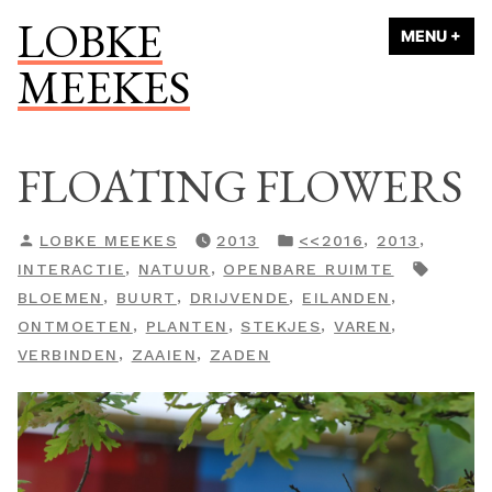
Naar
LOBKE
MENU
+
UI
ING
de
MEEKES
inhoud
springen
FLOATING FLOWERS
GEPLAATST
GEPLAATST
,
,
LOBKE MEEKES
2013
<<2016
2013
DOOR
IN
TAGS:
,
,
INTERACTIE
NATUUR
OPENBARE RUIMTE
,
,
,
,
BLOEMEN
BUURT
DRIJVENDE
EILANDEN
,
,
,
,
ONTMOETEN
PLANTEN
STEKJES
VAREN
,
,
VERBINDEN
ZAAIEN
ZADEN