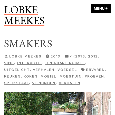
Naar
LOBKE
MENU
+
UI
ING
de
MEEKES
inhoud
springen
SMAKERS
GEPLAATST
GEPLAATST
,
,
LOBKE MEEKES
2013
<<2016
2012
DOOR
IN
,
,
,
2013
INTERACTIE
OPENBARE RUIMTE
TAGS:
,
,
,
UITGELICHT
VERHALEN
VOEDSEL
ERVAREN
,
,
,
,
,
KEUKEN
KOKEN
MOBIEL
MOESTUIN
PROEVEN
,
,
SPIJKSTAAL
VERBINDEN
VERHALEN