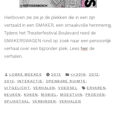
Hierboven zie zie je de plekken die in een zijn
vertaald in een SMAKER, een smaakvolle herinnering.
Tijdens het Theaterfestival Boulevard reed de
SMAKERSWAGEN rond op zoek naar een persoonlijk
verhaal over een bijzonder plek. Lees
hier
de
verhalen.
GEPLAATST
GEPLAATST
,
,
LOBKE MEEKES
2013
<<2016
2012
DOOR
IN
,
,
,
2013
INTERACTIE
OPENBARE RUIMTE
TAGS:
,
,
,
UITGELICHT
VERHALEN
VOEDSEL
ERVAREN
,
,
,
,
,
KEUKEN
KOKEN
MOBIEL
MOESTUIN
PROEVEN
,
,
SPIJKSTAAL
VERBINDEN
VERHALEN