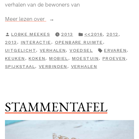
verhalen van de bewoners van
“SMAKERS”
Meer lezen over
GEPLAATST
GEPLAATST
,
,
LOBKE MEEKES
2013
<<2016
2012
DOOR
IN
,
,
,
2013
INTERACTIE
OPENBARE RUIMTE
TAGS:
,
,
,
UITGELICHT
VERHALEN
VOEDSEL
ERVAREN
,
,
,
,
,
KEUKEN
KOKEN
MOBIEL
MOESTUIN
PROEVEN
,
,
SPIJKSTAAL
VERBINDEN
VERHALEN
STAMMENTAFEL