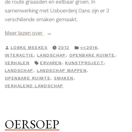
de route graasden en eetbaar groen. In
samenwerking met IJsboerderij Oans zijn er 3
verschillende smaken gemaakt.
“IJskas(s)”
Meer lezen over
GEPLAATST
GEPLAATST
,
LOBKE MEEKES
2012
<<2016
DOOR
IN
,
,
,
INTERACTIE
LANDSCHAP
OPENBARE RUIMTE
TAGS:
,
,
VERHALEN
ERVAREN
KUNSTPROJECT
,
,
LANDSCHAP
LANDSCHAP MAPPEN
,
,
OPENBARE RUIMTE
SMAKEN
VERHALEND LANDSCHAP
OERSOEP