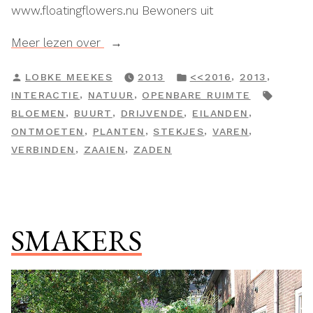
www.floatingflowers.nu Bewoners uit
“Floating
Meer lezen over
Flowers”
GEPLAATST
GEPLAATST
,
,
LOBKE MEEKES
2013
<<2016
2013
DOOR
IN
TAGS:
,
,
INTERACTIE
NATUUR
OPENBARE RUIMTE
,
,
,
,
BLOEMEN
BUURT
DRIJVENDE
EILANDEN
,
,
,
,
ONTMOETEN
PLANTEN
STEKJES
VAREN
,
,
VERBINDEN
ZAAIEN
ZADEN
SMAKERS