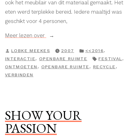
ook het meubilair van dit materiaal gemaakt. Het
eten werd terplekke bereid. Iedere maaltijd was
geschikt voor 4 personen,
“Dinner
Meer lezen over
at
GEPLAATST
GEPLAATST
,
LOBKE MEEKES
2007
<<2016
Boulevard”
DOOR
IN
TAGS:
,
,
INTERACTIE
OPENBARE RUIMTE
FESTIVAL
,
,
,
ONTMOETEN
OPENBARE RUIMTE
RECYCLE
VERBINDEN
SHOW YOUR
PASSION