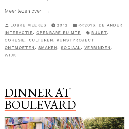
“Oersoep”
Meer lezen over
GEPLAATST
GEPLAATST
,
,
LOBKE MEEKES
2012
<<2016
DE ANDER
DOOR
IN
TAGS:
,
,
INTERACTIE
OPENBARE RUIMTE
BUURT
,
,
,
COHESIE
CULTUREN
KUNSTPROJECT
,
,
,
,
ONTMOETEN
SMAKEN
SOCIAAL
VERBINDEN
WIJK
DINNER AT
BOULEVARD