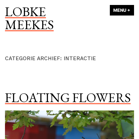
Naar
LOBKE
MENU
+
UI
ING
de
MEEKES
inhoud
springen
CATEGORIE ARCHIEF:
INTERACTIE
FLOATING FLOWERS