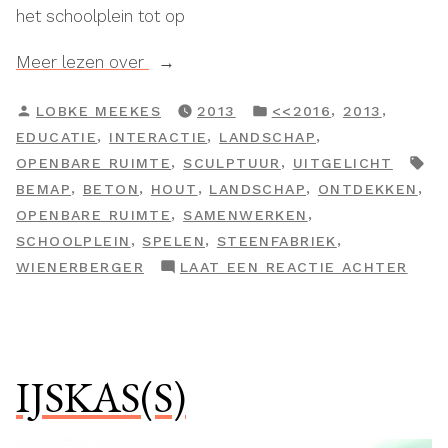
het schoolplein tot op
“Stammentafel”
Meer lezen over
GEPLAATST
GEPLAATST
,
,
LOBKE MEEKES
2013
<<2016
2013
DOOR
IN
,
,
,
EDUCATIE
INTERACTIE
LANDSCHAP
TA
,
,
OPENBARE RUIMTE
SCULPTUUR
UITGELICHT
,
,
,
,
,
BEMAP
BETON
HOUT
LANDSCHAP
ONTDEKKEN
,
,
OPENBARE RUIMTE
SAMENWERKEN
,
,
,
SCHOOLPLEIN
SPELEN
STEENFABRIEK
OP
WIENERBERGER
LAAT EEN REACTIE ACHTER
STA
IJSKAS(S)