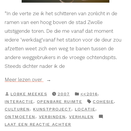
“In de verte zie ik het schitteren van zonlicht in de
ramen van een hoog boven de stad Zwolle
uitstijgende toren. De die me vanaf dat moment
iedere ‘werkdag’vanaf het station voor de deur zou
afzetten weet zich een weg te banen tussen de
andere weggebruikers in de vroege ochtendspits.
Steeds dichter nader ik de
“Show
Meer lezen over
your
GEPLAATST
GEPLAATST
,
LOBKE MEEKES
2007
<<2016
passion”
DOOR
IN
TAGS:
,
,
INTERACTIE
OPENBARE RUIMTE
COHESIE
,
,
,
CULTUREN
KUNSTPROJECT
LOCATIE
,
,
ONTMOETEN
VERBINDEN
VERHALEN
OP
LAAT EEN REACTIE ACHTER